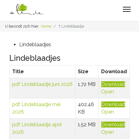
U bevindt zich hier:
Home
't Lindeblaadje
Lindeblaadjes
Lindeblaadjes
Title
Size
Download
pdf
Lindeblaadje juni 2026
1.72 MB
Download
Open
pdf
Lindeblaadje mei
402.46
Download
2026
KB
Open
pdf
Lindeblaadje april
1.52 MB
Download
2026
Open