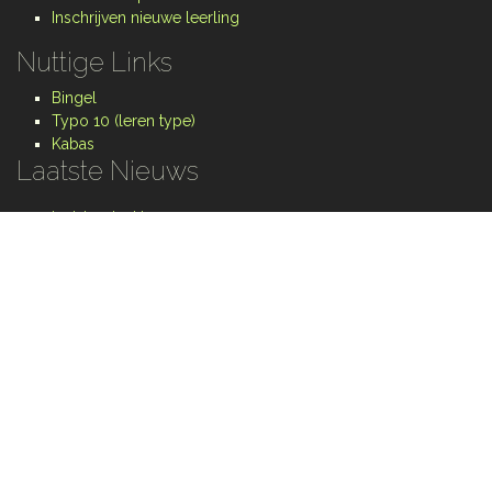
Inschrijven nieuwe leerling
Nuttige Links
Bingel
Typo 10 (leren type)
Kabas
Laatste Nieuws
Laatste schooldag
01 juli 2026
Treintje
29 juni 2026
Verkoeling tijdens hete dagen
22 juni 2026
Verkeersbrigadiers
22 juni 2026
©
2012-2026 Basisschool De Linde Pelt. | Website door
Scorpion
Computers & Software