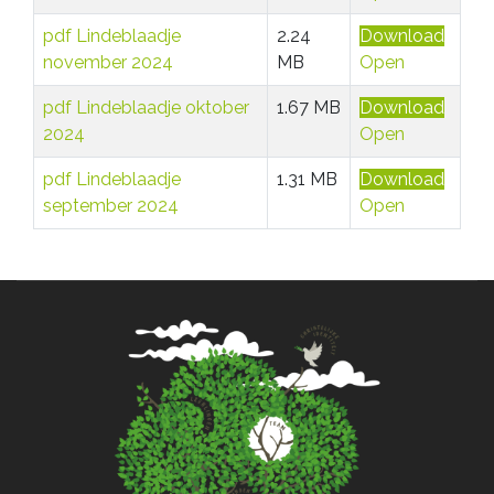
pdf
Lindeblaadje
2.24
Download
november 2024
MB
Open
pdf
Lindeblaadje oktober
1.67 MB
Download
2024
Open
pdf
Lindeblaadje
1.31 MB
Download
september 2024
Open