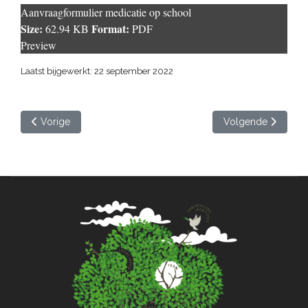
Aanvraagformulier medicatie op school
Size:
Format:
62.94 KB
PDF
Preview
Laatst bijgewerkt: 22 september 2022
Vorig artikel: Doorlichtingsverslag
Volgende artikel: L
Vorige
Volgende