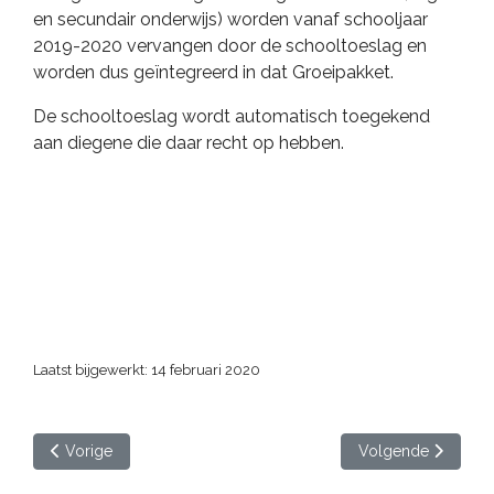
en secundair onderwijs) worden vanaf schooljaar
2019-2020 vervangen door de schooltoeslag en
worden dus geïntegreerd in dat Groeipakket.
De schooltoeslag wordt automatisch toegekend
aan diegene die daar recht op hebben.
Laatst bijgewerkt: 14 februari 2020
Vorig artikel: Leerlingen 6de leerjaar maken GSM-houder in 
Volgende artikel: 
Vorige
Volgende