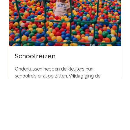
Schoolreizen
Ondertussen hebben de kleuters hun
schoolreis er al op zitten. Vrijdag ging de
tweede en derde kleuterklas naar Tarzan &
Jane, dinsdag speelden de kleuters van de
eerste kleuterklassen in Circus Bruul. Het was
telkens weer een topdag!
Het eerste tot en met vierde leerjaar mag zich
op 12 juni nog aan een schitterende schoolreis
verwachten en het vijfde leerjaar op 9 juni.