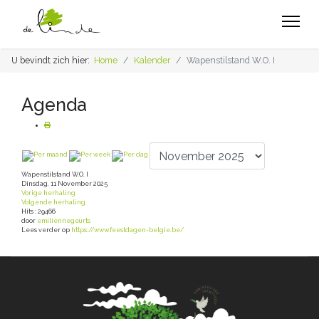
U bevindt zich hier:
Home
Kalender
Wapenstilstand W.O. I
Agenda
Wapenstilstand W.O. I
Dinsdag, 11 November 2025
Vorige herhaling
Volgende herhaling
Hits
: 29466
door
emiliennegeurts
Lees verder op
https://www.feestdagen-belgie.be/