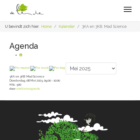
U bevindt zich hier:
Home
Kalender
3KA en 3KB: Mad Science
Agenda
3KA en 3KB: Mad Science
Donderdag, 08 Mei 2025, 09:00 - 10:00
Hits
: 500
door
emiliennegeurts