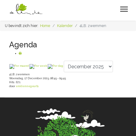
U bevindt zich hier:
Home
Kalender
4LB: zwemmen
Agenda
4LB: zwemmen
Woensdag, 17 December 2025, 08:45 - 09:45
Hits
: 671
door
emiliennegeurts