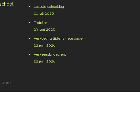
 school
Laatste schooldag
01 juli 2026
Treintje
29 juni 2026
Verkoeling tijdens hete dagen
22 juni 2026
Verkeersbrigadiers
22 juni 2026
ftware