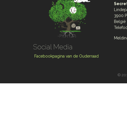
Secret
Lindep
3900 P
België
Telefo
Meldin
Social Media
Facebookpagina van de Ouderraad
©
201