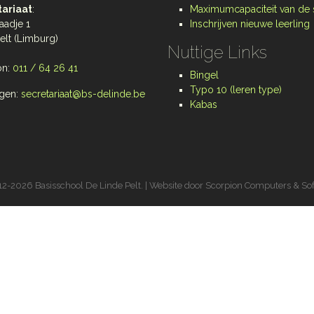
ariaat
:
Maximumcapaciteit van de
aadje 1
Inschrijven nieuwe leerling
elt (Limburg)
Nuttige Links
on:
011 / 64 26 41
Bingel
Typo 10 (leren type)
gen:
secretariaat@bs-delinde.be
Kabas
2-2026 Basisschool De Linde Pelt. | Website door
Scorpion Computers & So