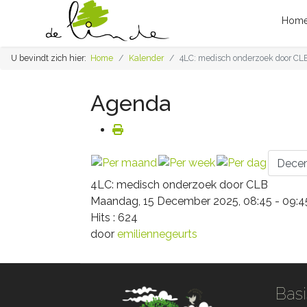
Hom
U bevindt zich hier:
Home
Kalender
4LC: medisch onderzoek door CL
Agenda
4LC: medisch onderzoek door CLB
Maandag, 15 December 2025, 08:45 - 09:4
Hits
: 624
door
emiliennegeurts
Basi