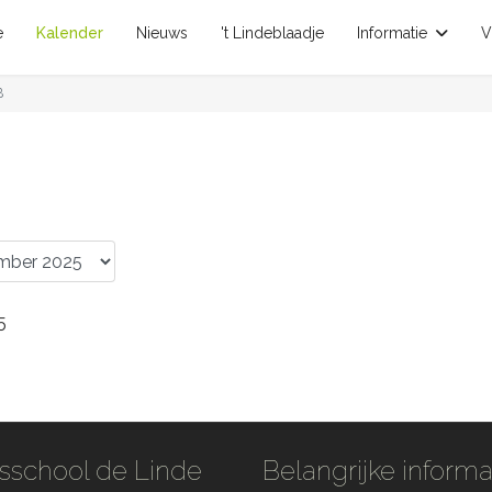
e
Kalender
Nieuws
't Lindeblaadje
Informatie
V
B
5
sschool de Linde
Belangrijke informa