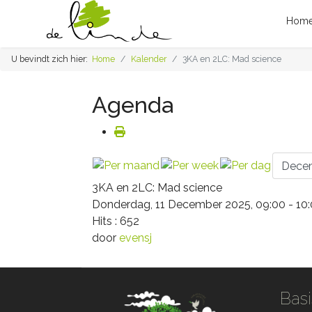
Hom
U bevindt zich hier:
Home
Kalender
3KA en 2LC: Mad science
Agenda
3KA en 2LC: Mad science
Donderdag, 11 December 2025, 09:00 - 10
Hits
: 652
door
evensj
Basi