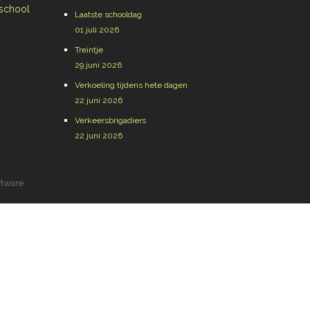
 school
Laatste schooldag
01 juli 2026
Treintje
29 juni 2026
Verkoeling tijdens hete dagen
22 juni 2026
Verkeersbrigadiers
22 juni 2026
ftware