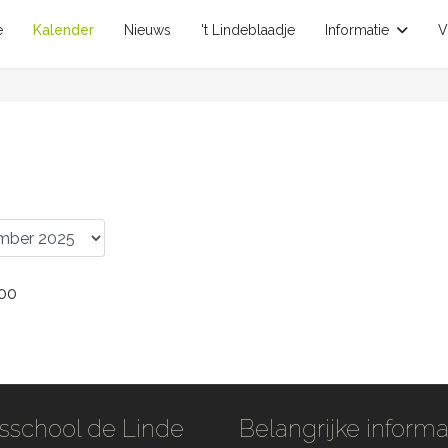
e
Kalender
Nieuws
't Lindeblaadje
Informatie
V
:00
sschool de Linde
Belangrijke informa