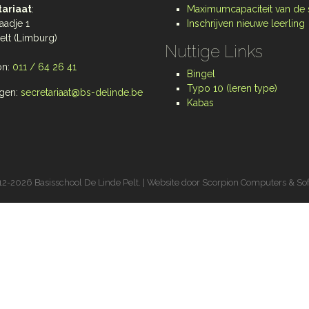
ariaat
:
Maximumcapaciteit van de
aadje 1
Inschrijven nieuwe leerling
elt (Limburg)
Nuttige Links
on:
011 / 64 26 41
Bingel
Typo 10 (leren type)
gen:
secretariaat@bs-delinde.be
Kabas
2-2026 Basisschool De Linde Pelt. | Website door
Scorpion Computers & So