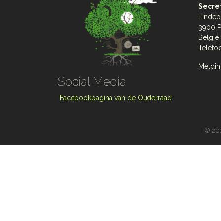
Secret
Lindep
3900 P
België
Telefo
Meldin
Social Media
Facebookpagina van de Ouderraad
©
201