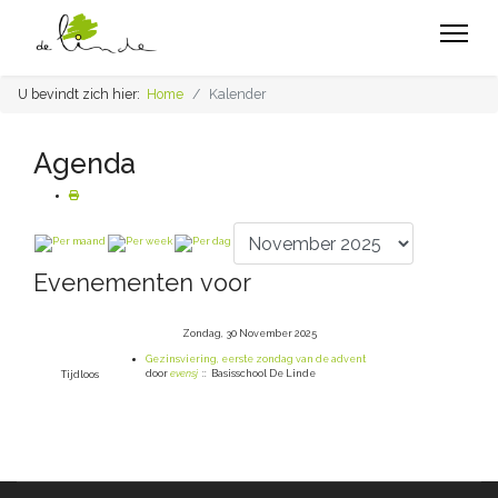
U bevindt zich hier:
Home
Kalender
Agenda
Evenementen voor
Zondag, 30 November 2025
Gezinsviering, eerste zondag van de advent
door
evensj
:: Basisschool De Linde
Tijdloos