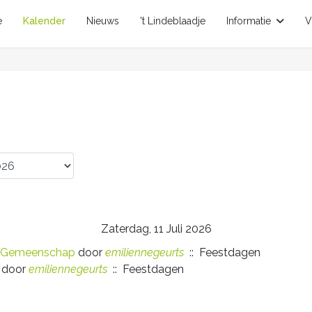
e
Kalender
Nieuws
't Lindeblaadje
Informatie
V
Zaterdag, 11 Juli 2026
e Gemeenschap
door
emiliennegeurts
:: Feestdagen
door
emiliennegeurts
:: Feestdagen