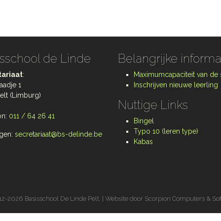
sschool de Linde
Belangrijke informa
ariaat
:
Maximumcapaciteit van de
aadje 1
Inschrijven nieuwe leerling
elt (Limburg)
Nuttige Links
on:
011 / 64 26 41
Bingel
Typo 10 (leren type)
gen:
secretariaat@bs-delinde.be
Kabas
2-2026 Basisschool De Linde Pelt. | Website door
Scorpion Computers & So