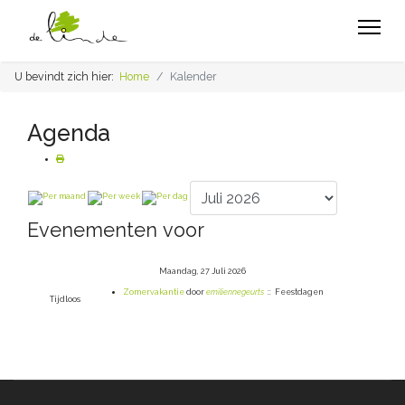
U bevindt zich hier:
Home
Kalender
Agenda
Evenementen voor
Maandag, 27 Juli 2026
Zomervakantie
door
emiliennegeurts
:: Feestdagen
Tijdloos