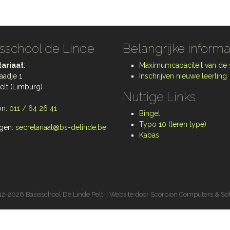
sschool de Linde
Belangrijke informa
ariaat
:
Maximumcapaciteit van de
aadje 1
Inschrijven nieuwe leerling
elt (Limburg)
Nuttige Links
on:
011 / 64 26 41
Bingel
Typo 10 (leren type)
gen:
secretariaat@bs-delinde.be
Kabas
2-2026 Basisschool De Linde Pelt. | Website door
Scorpion Computers & So