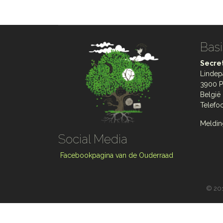
Basi
Secret
Lindep
3900 P
België
Telefo
Meldin
Social Media
Facebookpagina van de Ouderraad
©
201