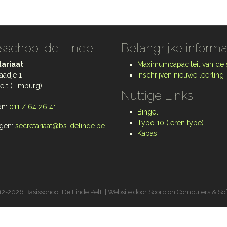
sschool de Linde
Belangrijke informa
ariaat
:
Maximumcapaciteit van de
aadje 1
Inschrijven nieuwe leerling
elt (Limburg)
Nuttige Links
on:
011 / 64 26 41
Bingel
Typo 10 (leren type)
gen:
secretariaat@bs-delinde.be
Kabas
2-2026 Basisschool De Linde Pelt. | Website door
Scorpion Computers & So