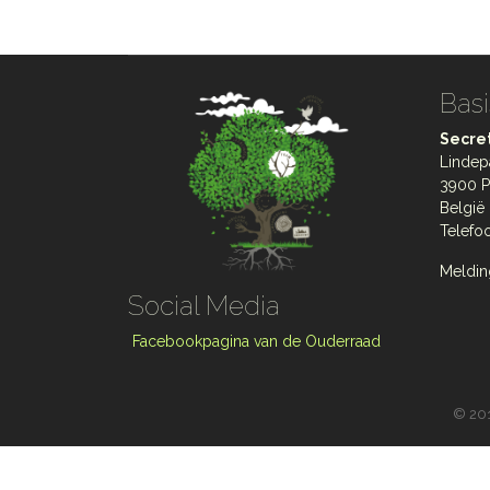
Basi
Secret
Lindep
3900 P
België
Telefo
Meldin
Social Media
Facebookpagina van de Ouderraad
©
201