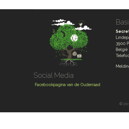
Basi
Secret
Lindep
3900 P
België
Telefo
Meldin
Social Media
Facebookpagina van de Ouderraad
©
201