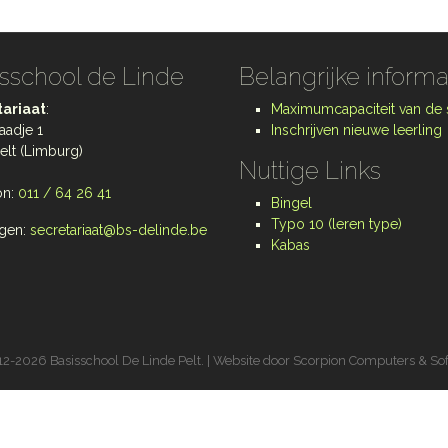
sschool de Linde
Belangrijke informa
ariaat
:
Maximumcapaciteit van de
aadje 1
Inschrijven nieuwe leerling
elt (Limburg)
Nuttige Links
on:
011 / 64 26 41
Bingel
Typo 10 (leren type)
gen:
secretariaat@bs-delinde.be
Kabas
2-2026 Basisschool De Linde Pelt. | Website door
Scorpion Computers & So