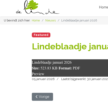
Hom
U bevindt zich hier:
Home
Nieuws
Lindeblaadje januari 2026
Featured
Lindeblaadje janu
Lindeblaadje januari 2026
Size:
Format:
523.83 KB
PDF
Preview
05 januari 2026
Laatst bijgewerkt: 30 januari 20
Vorig artikel: Lindeblaadje februari 2026
Vorige