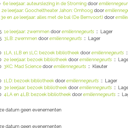
00
6e leerjaar: auteurslezing in de Stroming
door
emiliennegeur
0
2e leerjaar: Goocheltheater Jahon: Omhoog
door
emilienneg
5
3e en 4e leerjaar: alles met de bal (De Bemvoort)
door
emili
45
1e leerjaar: zwemmen
door
emiliennegeurts
:: Lager
45
3LB: zwemmen
door
emiliennegeurts
:: Lager
00
1LA, 1LB en 1LC: bezoek bibliotheek
door
emiliennegeurts
:
00
2e leerjaar: bezoek bibliotheek
door
emiliennegeurts
:: Lage
00
3KC: Mad Science
door
emiliennegeurts
:: Kleuter
00
1LD: bezoek bibliotheek
door
emiliennegeurts
:: Lager
00
3e leerjaar: bezoek bibliotheek
door
emiliennegeurts
:: Lage
00
4LA en 4LB: bezoek bibliotheek
door
emiliennegeurts
:: La
deze datum geen evenementen
deze datum geen evenementen