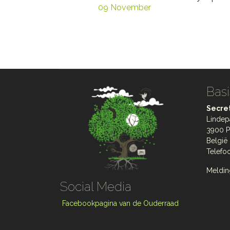
09 November
Basi
Secret
Lindep
3900 P
België
Telefo
Meldin
Social Media
Facebookpagina van de Ouderraad