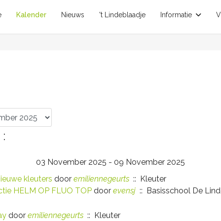
e
Kalender
Nieuws
't Lindeblaadje
Informatie
V
:
03 November 2025 - 09 November 2025
nieuwe kleuters
door
emiliennegeurts
:: Kleuter
actie HELM OP FLUO TOP
door
evensj
:: Basisschool De Lin
lay
door
emiliennegeurts
:: Kleuter