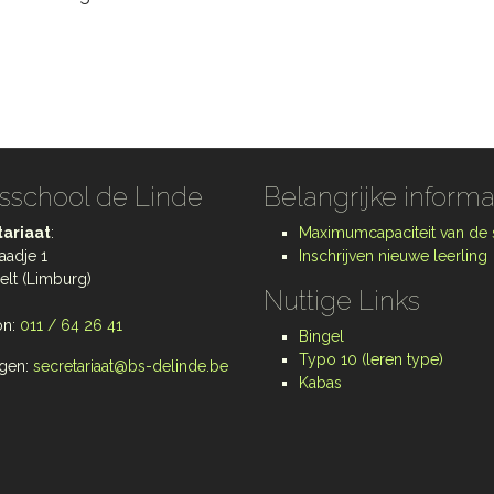
sschool de Linde
Belangrijke informa
ariaat
:
Maximumcapaciteit van de
aadje 1
Inschrijven nieuwe leerling
elt (Limburg)
Nuttige Links
on:
011 / 64 26 41
Bingel
Typo 10 (leren type)
gen:
secretariaat@bs-delinde.be
Kabas