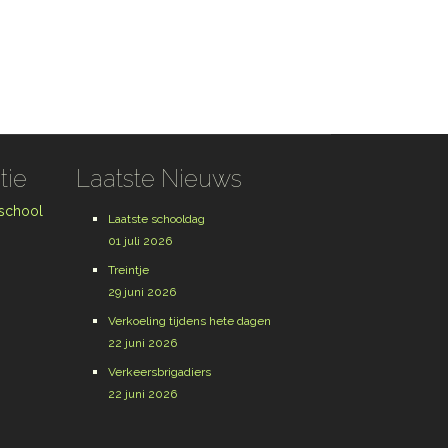
tie
Laatste Nieuws
 school
Laatste schooldag
01 juli 2026
Treintje
29 juni 2026
Verkoeling tijdens hete dagen
22 juni 2026
Verkeersbrigadiers
22 juni 2026