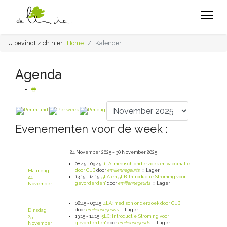
U bevindt zich hier:
Home
Kalender
Agenda
Evenementen voor de week :
24 November 2025 - 30 November 2025
08:45 - 09:45
1LA: medisch onderzoek en vaccinatie
door CLB
door
emiliennegeurts
:: Lager
Maandag
13:15 - 14:15
5LA en 5LB: Introductie 'Stroming voor
24
gevorderden'
door
emiliennegeurts
:: Lager
November
08:45 - 09:45
4LA: medisch onderzoek door CLB
door
emiliennegeurts
:: Lager
Dinsdag
13:15 - 14:15
5LC: Introductie 'Stroming voor
25
gevorderden'
door
emiliennegeurts
:: Lager
November