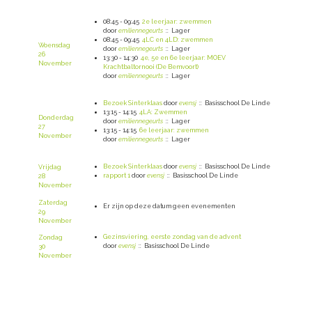
08:45 - 09:45
2e leerjaar: zwemmen
door
emiliennegeurts
:: Lager
08:45 - 09:45
4LC en 4LD: zwemmen
Woensdag
door
emiliennegeurts
:: Lager
26
13:30 - 14:30
4e, 5e en 6e leerjaar: MOEV
November
Krachtbaltornooi (De Bemvoort)
door
emiliennegeurts
:: Lager
Bezoek Sinterklaas
door
evensj
:: Basisschool De Linde
13:15 - 14:15
4LA: Zwemmen
Donderdag
door
emiliennegeurts
:: Lager
27
13:15 - 14:15
6e leerjaar: zwemmen
November
door
emiliennegeurts
:: Lager
Bezoek Sinterklaas
door
evensj
:: Basisschool De Linde
Vrijdag
rapport 1
door
evensj
:: Basisschool De Linde
28
November
Zaterdag
Er zijn op deze datum geen evenementen
29
November
Gezinsviering, eerste zondag van de advent
Zondag
door
evensj
:: Basisschool De Linde
30
November