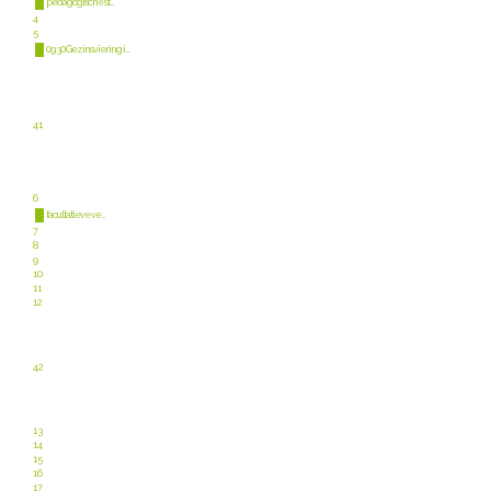
pedagogische st ...
4
5
09:30 Gezinsviering i ...
41
6
facultatieve ve ...
7
8
9
10
11
12
42
13
14
15
16
17