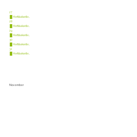
27
Herfstvakantie ...
28
Herfstvakantie ...
29
Herfstvakantie ...
30
Herfstvakantie ...
31
Herfstvakantie ...
November