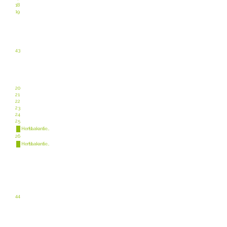
18
19
43
20
21
22
23
24
25
Herfstvakantie ...
26
Herfstvakantie ...
44