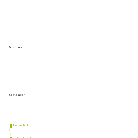
September
September
1
Kleuterschool, ...
2
3